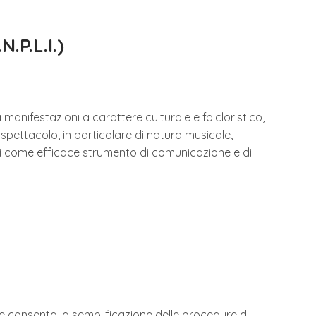
P.L.I.)
a manifestazioni a carattere culturale e folcloristico,
pettacolo, in particolare di natura musicale,
si come efficace strumento di comunicazione e di
 e consenta la semplificazione delle procedure di