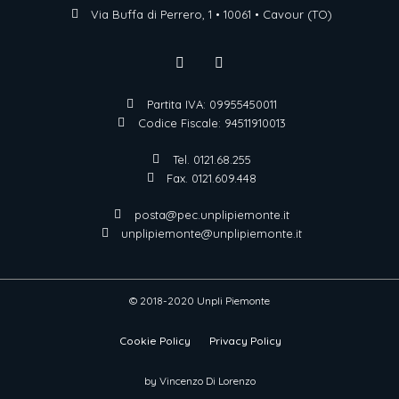
Via Buffa di Perrero, 1 • 10061 • Cavour (TO)
Partita IVA: 09955450011
Codice Fiscale: 94511910013
Tel. 0121.68.255
Fax. 0121.609.448
posta@pec.unplipiemonte.it
unplipiemonte@unplipiemonte.it
© 2018-2020 Unpli Piemonte
Cookie Policy
Privacy Policy
by Vincenzo Di Lorenzo