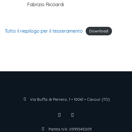
Fabrizio Ricciardi
Tutto il riepilogo per il tesseramento
Download
Via Buffa di Perrero, 1 • 10061 • Cavour (TO)
Partita IVA: 09955450011