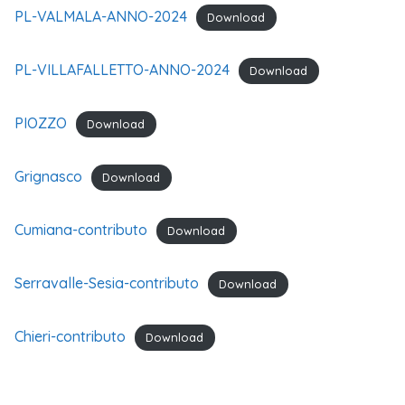
PL-VALMALA-ANNO-2024
Download
PL-VILLAFALLETTO-ANNO-2024
Download
PIOZZO
Download
Grignasco
Download
Cumiana-contributo
Download
Serravalle-Sesia-contributo
Download
Chieri-contributo
Download