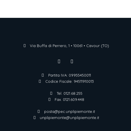
Via Buffa di Perrero, 1 • 10061 • Cavour (TO)
Partita IVA: 09955450011
Codice Fiscale: 94511910013
Tel. 0121.68.255
Fax. 0121.609.448
posta@pec.unplipiemonte.it
unplipiemonte@unplipiemonte.it