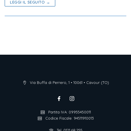
LEGGI IL SEGUITO →
Via Buffa di Perrero, 1 • 10061 • Cavour (TO)
Partita IVA: 09955450011
Codice Fiscale: 94511910013
Tel. 0121.68.255