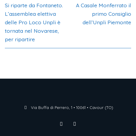
Si riparte da Fontaneto.
A Casale Monferrato il
L’assemblea elettiva
primo Consiglio
delle Pro Loco Unpli è
dell’Unpli Piemonte
tornata nel Novarese,
per ripartire
Via Buffa di Perrero, 1 • 10061 • Cavour (TO)