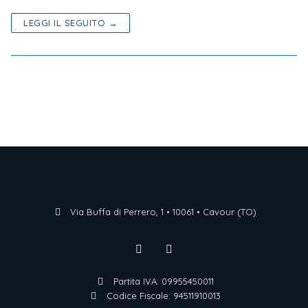
LEGGI IL SEGUITO →
Via Buffa di Perrero, 1 • 10061 • Cavour (TO)
Partita IVA: 09955450011
Codice Fiscale: 94511910013