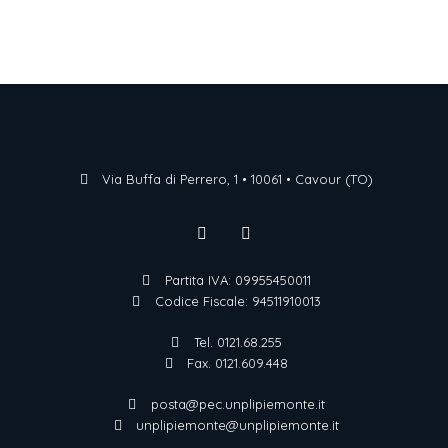
Via Buffa di Perrero, 1 • 10061 • Cavour (TO)
Partita IVA: 09955450011
Codice Fiscale: 94511910013
Tel. 0121.68.255
Fax. 0121.609.448
posta@pec.unplipiemonte.it
unplipiemonte@unplipiemonte.it