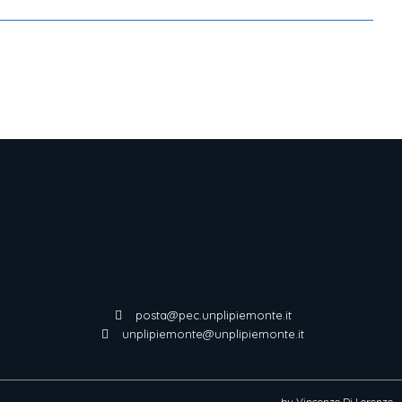
posta@pec.unplipiemonte.it
unplipiemonte@unplipiemonte.it
by Vincenzo Di Lorenzo