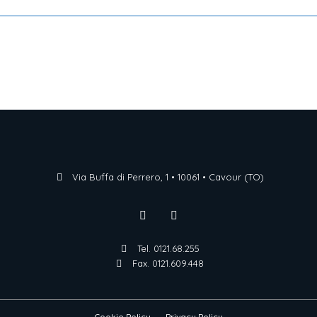
Via Buffa di Perrero, 1 • 10061 • Cavour (TO)
Tel. 0121.68.255
Fax. 0121.609.448
Cookie Policy
Privacy Policy