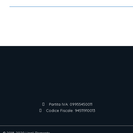
Partita IVA: 09955450011
Codice Fiscale: 94511910013
© 2018-2020 Unpli Piemonte