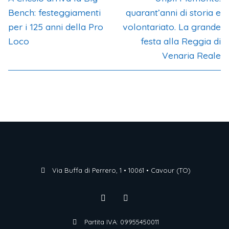
Bench: festeggiamenti
quarant’anni di storia e
per i 125 anni della Pro
volontariato. La grande
Loco
festa alla Reggia di
Venaria Reale
Via Buffa di Perrero, 1 • 10061 • Cavour (TO)
Partita IVA: 09955450011