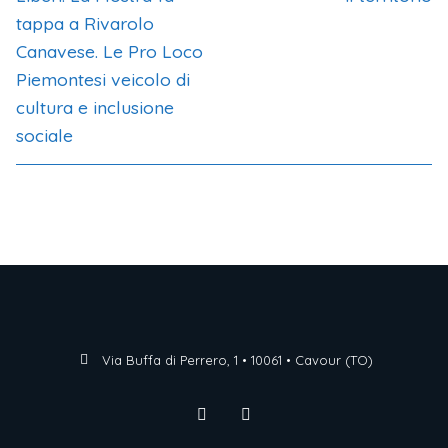
tappa a Rivarolo
Canavese. Le Pro Loco
Piemontesi veicolo di
cultura e inclusione
sociale
Via Buffa di Perrero, 1 • 10061 • Cavour (TO)