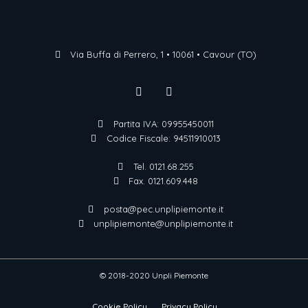
Via Buffa di Perrero, 1 • 10061 • Cavour (TO)
Partita IVA: 09955450011
Codice Fiscale: 94511910013
Tel. 0121.68.255
Fax. 0121.609.448
posta@pec.unplipiemonte.it
unplipiemonte@unplipiemonte.it
© 2018-2020 Unpli Piemonte
Cookie Policy
Privacy Policy