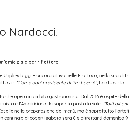
io Nardocci.
’amicizia e per riflettere
e Unpli ed oggi è ancora attivo nelle Pro Loco, nella sua di L
l Lazio.
“Come ogni presidente di Pro Loco è”
, ha chiosato.
isto che opera in ambito gastronomico. Dal 2016 è ospite della
gonista è l’Amatriciana, la saporita pasta laziale.
“Tolti gli an
 Caselle nella preparazione del menù, ma è soprattutto l’arte
n centinaio di coperti sabato sera 8 e altrettanti domenica 