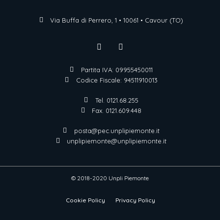
Via Buffa di Perrero, 1 • 10061 • Cavour (TO)
Partita IVA: 09955450011
Codice Fiscale: 94511910013
Tel. 0121.68.255
Fax. 0121.609.448
posta@pec.unplipiemonte.it
unplipiemonte@unplipiemonte.it
© 2018-2020 Unpli Piemonte
Cookie Policy
Privacy Policy