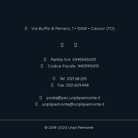
Via Buffa di Perrero, 1 • 10061 • Cavour (TO)
Partita IVA: 09955450011
Codice Fiscale: 94511910013
Tel. 0121.68.255
Fax. 0121.609.448
posta@pec.unplipiemonte.it
unplipiemonte@unplipiemonte.it
© 2018-2020 Unpli Piemonte