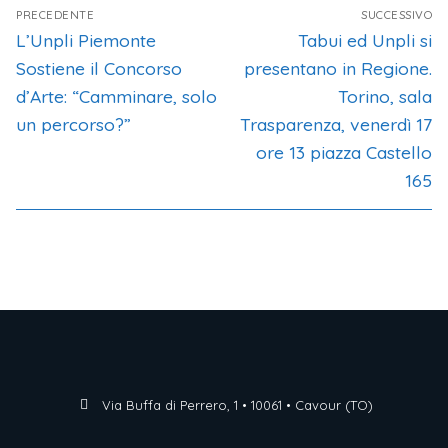
PRECEDENTE
SUCCESSIVO
L’Unpli Piemonte
Tabui ed Unpli si
Sostiene il Concorso
presentano in Regione.
d’Arte: “Camminare, solo
Torino, sala
un percorso?”
Trasparenza, venerdì 17
ore 13 piazza Castello
165
Via Buffa di Perrero, 1 • 10061 • Cavour (TO)