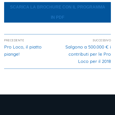
SCARICA LA BROCHURE CON IL PROGRAMMA
IN PDF
PRECEDENTE
SUCCESSIVO
Pro Loco, il piatto
Salgono a 500.000 € i
piange!
contributi per le Pro
Loco per il 2018