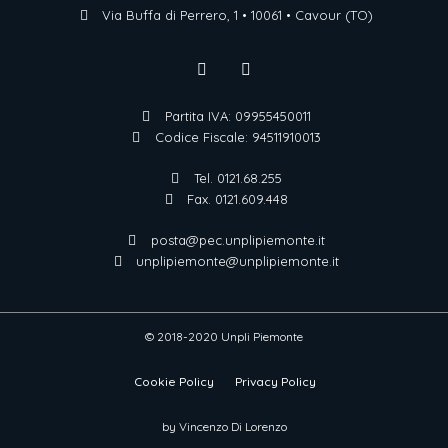
Via Buffa di Perrero, 1 • 10061 • Cavour (TO)
Partita IVA: 09955450011
Codice Fiscale: 94511910013
Tel. 0121.68.255
Fax. 0121.609.448
posta@pec.unplipiemonte.it
unplipiemonte@unplipiemonte.it
© 2018-2020 Unpli Piemonte
Cookie Policy
Privacy Policy
by Vincenzo Di Lorenzo