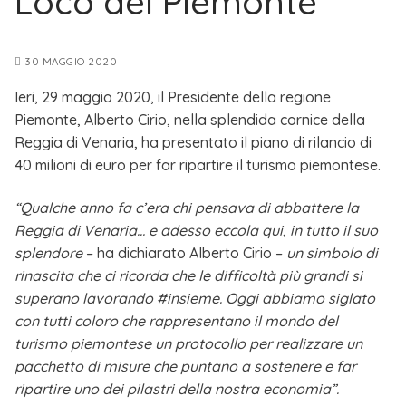
Loco del Piemonte
30 MAGGIO 2020
Ieri, 29 maggio 2020, il Presidente della regione
Piemonte, Alberto Cirio, nella splendida cornice della
Reggia di Venaria, ha presentato il piano di rilancio di
40 milioni di euro per far ripartire il turismo piemontese.
“Qualche
anno
fa
c
’era
chi
pensava
di
abbattere
la
Reggia
di
Venaria… e
adesso
eccola
qui,
in
tutto
il
suo
splendore
– ha dichiarato Alberto Cirio –
un
simbolo
di
rinascita
che
ci
ricorda
che
le
difficoltà
più
grandi
si
superano
lavorando
#insieme.
Oggi
abbiamo
siglato
con
tutti
coloro
che
rappresentano
il
mondo
del
turismo
piemontese
un
protocollo
per
realizzare
un
pacchetto
di
misure
che
puntano
a
sostenere
e
far
ripartire
uno
dei
pilastri
della
nostra
economia”.