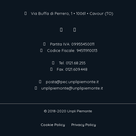
Via Buffa di Perrero, 1 • 10061 • Cavour (TO)
Partita IVA: 09955450011
Codice Fiscale: 94511910013
Tel. 0121.68.255
Fax. 0121.609.448
posta@pec.unplipiemonte.it
unplipiemonte@unplipiemonte.it
© 2018-2020 Unpli Piemonte
Cookie Policy
Privacy Policy