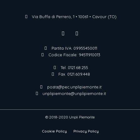
Via Buffa di Perrero, 1 • 10061 • Cavour (TO)
Partita IVA: 09955450011
Codice Fiscale: 94511910013
Tel. 0121.68.255
Fax. 0121.609.448
posta@pec.unplipiemonte.it
unplipiemonte@unplipiemonte.it
© 2018-2020 Unpli Piemonte
Cookie Policy
Privacy Policy