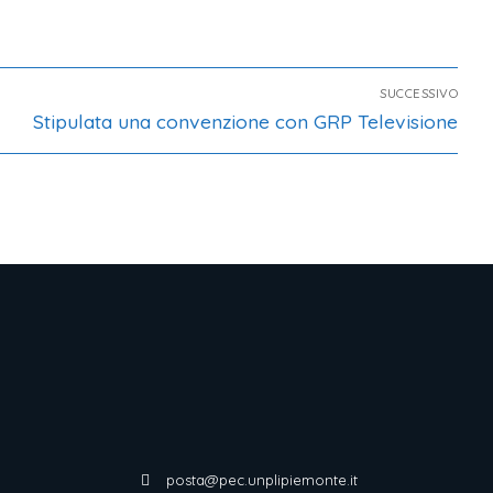
SUCCESSIVO
Stipulata una convenzione con GRP Televisione
posta@pec.unplipiemonte.it