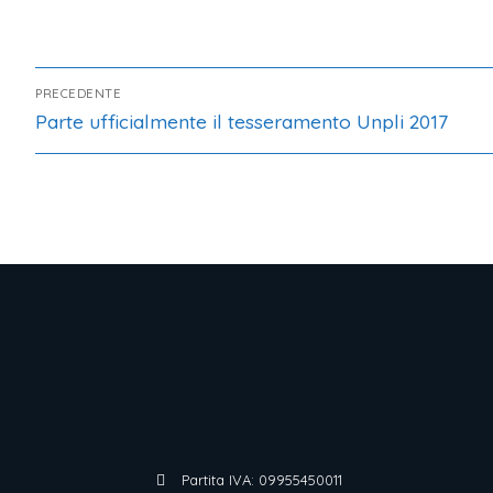
PRECEDENTE
Parte ufficialmente il tesseramento Unpli 2017
Partita IVA: 09955450011