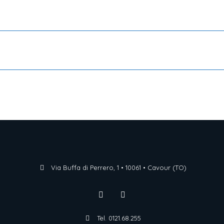
Via Buffa di Perrero, 1 • 10061 • Cavour (TO)
Tel. 0121.68.255