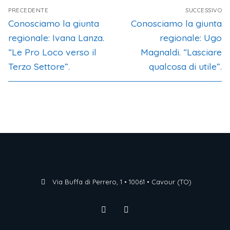
PRECEDENTE
SUCCESSIVO
Conosciamo la giunta
Conosciamo la giunta
regionale: Ivana Lanza.
regionale: Ugo
“Le Pro Loco verso il
Magnaldi. “Lasciare
Terzo Settore”.
qualcosa di utile”.
Via Buffa di Perrero, 1 • 10061 • Cavour (TO)