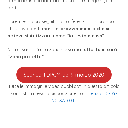
quindi deciso di adottare misure più stringenti, più
forti.
Il premier ha proseguito la conferenza dichiarando
che stava per firmare un
provvedimento che si
poteva sintetizzare come “io resto a casa”
.
Non ci sarà più una zona rossa ma
tutta Italia sarà
“zona protetta”
.
Scarica il DPCM del 9 marzo 2020
Tutte le immagini e video pubblicati in questo articolo
sono stati messi a disposizione con
licenza CC-BY-
NC-SA 3.0 IT