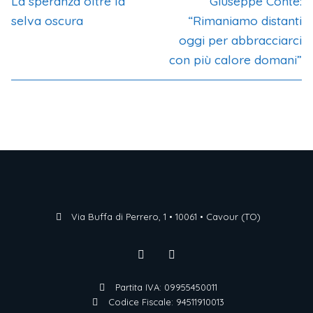
La speranza oltre la
Giuseppe Conte:
selva oscura
“Rimaniamo distanti
oggi per abbracciarci
con più calore domani”
Via Buffa di Perrero, 1 • 10061 • Cavour (TO)
Partita IVA: 09955450011
Codice Fiscale: 94511910013