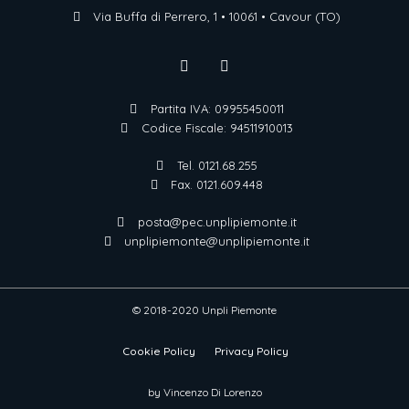
Via Buffa di Perrero, 1 • 10061 • Cavour (TO)
Partita IVA: 09955450011
Codice Fiscale: 94511910013
Tel. 0121.68.255
Fax. 0121.609.448
posta@pec.unplipiemonte.it
unplipiemonte@unplipiemonte.it
© 2018-2020 Unpli Piemonte
Cookie Policy
Privacy Policy
by Vincenzo Di Lorenzo