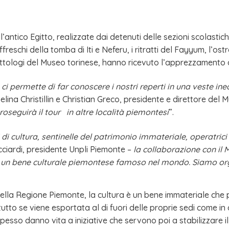
l’antico Egitto, realizzate dai detenuti delle sezioni scolastic
affreschi della tomba di Iti e Neferu, i ritratti del Fayyum, l’os
ittologi del Museo torinese, hanno ricevuto l’apprezzamento d
i permette di far conoscere i nostri reperti in una veste ined
lina Christillin e Christian Greco, presidente e direttore del
roseguirà il tour in altre località piemontesi
”.
di cultura, sentinelle del patrimonio immateriale, operatrici
cciardi, presidente Unpli Piemonte –
la collaborazione con il 
 un bene culturale piemontese famoso nel mondo. Siamo orgog
o della Regione Piemonte, la cultura è un bene immateriale c
tto se viene esportata al di fuori delle proprie sedi come in 
esso danno vita a iniziative che servono poi a stabilizzare i