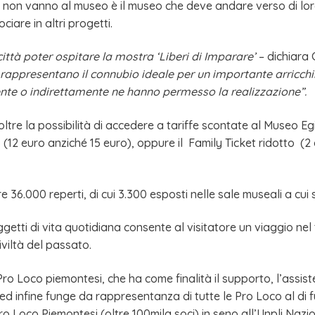
tadini non vanno al museo è il museo che deve andare verso di l
are in altri progetti.
ittà poter ospitare la mostra ‘Liberi di Imparare’
– dichiara 
rna rappresentano il connubio ideale per un importante arricc
mente o indirettamente ne hanno permesso la realizzazione”.
oltre la possibilità di accedere a tariffe scontate al Museo Egiz
 (12 euro anziché 15 euro), oppure il Family Ticket ridotto (2 
 36.000 reperti, di cui 3.300 esposti nelle sale museali a cui si
ggetti di vita quotidiana consente al visitatore un viaggio nel
iviltà del passato.
Pro Loco piemontesi, che ha come finalità il supporto, l’assiste
ed infine funge da rappresentanza di tutte le Pro Loco al di fuor
Pro Loco Piemontesi (oltre 100mila soci) in seno all’Unpli Naz