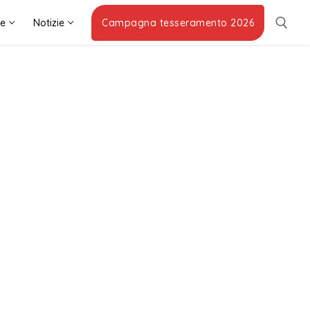
he
Notizie
Campagna tesseramento 2026