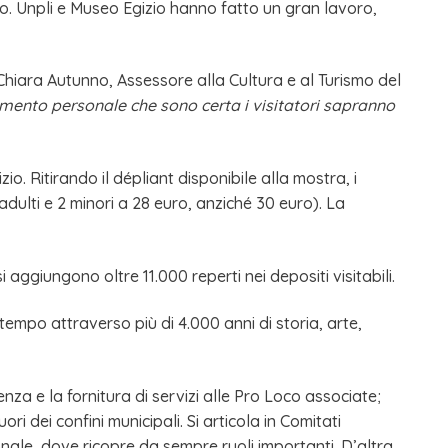
oro. Unpli e Museo Egizio hanno fatto un gran lavoro,
Chiara Autunno, Assessore alla Cultura e al Turismo del
himento personale che sono certa i visitatori sapranno
io. Ritirando il dépliant disponibile alla mostra, i
adulti e 2 minori a 28 euro, anziché 30 euro). La
 aggiungono oltre 11.000 reperti nei depositi visitabili.
 tempo attraverso più di 4.000 anni di storia, arte,
nza e la fornitura di servizi alle Pro Loco associate;
i dei confini municipali. Si articola in Comitati
ionale, dove ricopre da sempre ruoli importanti. D’altra