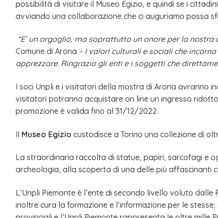
possibilità di visitare il Museo Egizio, e quindi se i cit
avviando una collaborazione che ci auguriamo possa sfoci
“E’ un orgoglio, ma soprattutto un onore per la nostra c
Comune di Arona
– I valori culturali e sociali che inca
apprezzare. Ringrazio gli enti e i soggetti che diretta
I soci Unpli e i visitatori della mostra di Arona avranno in
visitatori potranno acquistare on line un ingresso ridotto
promozione è valida fino al 31/12/2022.
Il
Museo Egizio
custodisce a Torino una collezione di oltre
La straordinaria raccolta di statue, papiri, sarcofagi e o
archeologia, alla scoperta di una delle più affascinanti c
L’Unpli Piemonte è l’ente di secondo livello voluto dalle 
inoltre cura la formazione e l’informazione per le stesse; 
provinciali e l’Unpli Piemonte rappresenta le oltre mille 