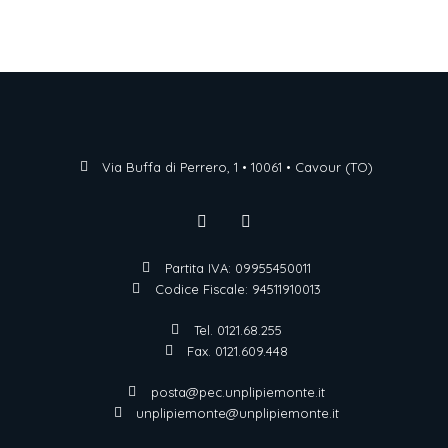
Via Buffa di Perrero, 1 • 10061 • Cavour (TO)
Partita IVA: 09955450011
Codice Fiscale: 94511910013
Tel. 0121.68.255
Fax. 0121.609.448
posta@pec.unplipiemonte.it
unplipiemonte@unplipiemonte.it