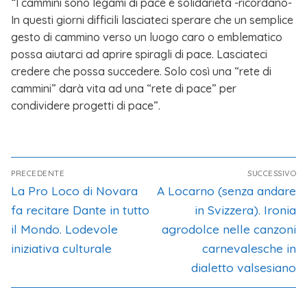
“I cammini sono legami di pace e solidarietà -ricordano-
In questi giorni difficili lasciateci sperare che un semplice
gesto di cammino verso un luogo caro o emblematico
possa aiutarci ad aprire spiragli di pace. Lasciateci
credere che possa succedere. Solo così una “rete di
cammini” darà vita ad una “rete di pace” per
condividere progetti di pace”.
PRECEDENTE
SUCCESSIVO
La Pro Loco di Novara
A Locarno (senza andare
fa recitare Dante in tutto
in Svizzera). Ironia
il Mondo. Lodevole
agrodolce nelle canzoni
iniziativa culturale
carnevalesche in
dialetto valsesiano