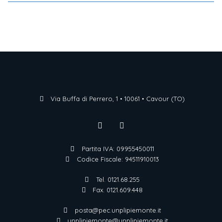
Via Buffa di Perrero, 1 • 10061 • Cavour (TO)
Partita IVA: 09955450011
Codice Fiscale: 94511910013
Tel. 0121.68.255
Fax. 0121.609.448
posta@pec.unplipiemonte.it
unplipiemonte@unplipiemonte.it