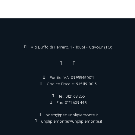
Via Buffa di Perrero, 1 • 10061 • Cavour (TO)
Partita IVA: 09955450011
Codice Fiscale: 94511910013
Tel. 0121.68.255
Fax. 0121.609.448
posta@pec.unplipiemonte.it
unplipiemonte@unplipiemonte.it