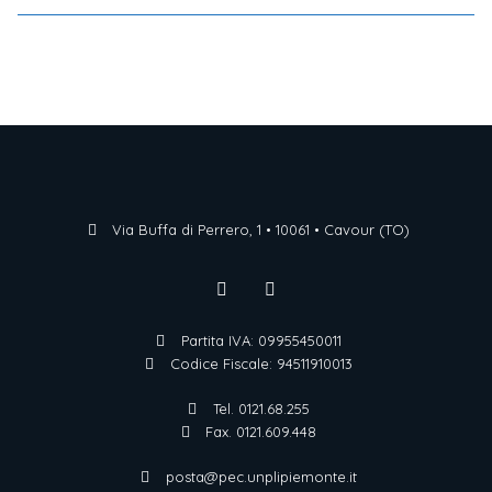
Via Buffa di Perrero, 1 • 10061 • Cavour (TO)
Partita IVA: 09955450011
Codice Fiscale: 94511910013
Tel. 0121.68.255
Fax. 0121.609.448
posta@pec.unplipiemonte.it